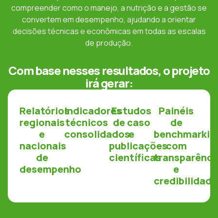
compreender como o manejo, a nutrição e a gestão se
convertem em desempenho, ajudando a orientar
decisões técnicas e econômicas em todas as escalas
de produção.
Com base nesses resultados, o projeto
irá gerar:
Relatórios
Indicadores
Estudos
Painéis
regionais
técnicos
de caso
de
e
consolidados
e
benchmarkin
nacionais
publicações
com
de
científicas
transparênci
desempenho
e
credibilidade