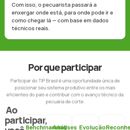
Com isso, o pecuarista passará a
enxergar onde está, para onde pode ir e
como chegar lá — com base em dados
técnicos reais.
Por que participar
Participar do TIP Brasil é uma oportunidade única de
posicionar seu sistema produtivo entre os mais
eficientes do país e contribuir com o avanço técnico da
pecuária de corte.
Ao
participar,
Benchmarking
Análises
Evolução
Reconh