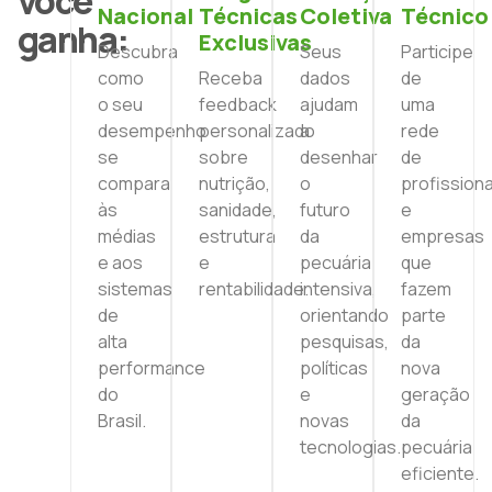
você
Nacional
Técnicas
Coletiva
Técnico
ganha:
Exclusivas
Descubra
Seus
Participe
como
Receba
dados
de
o seu
feedback
ajudam
uma
desempenho
personalizado
a
rede
se
sobre
desenhar
de
compara
nutrição,
o
profissiona
às
sanidade,
futuro
e
médias
estrutura
da
empresas
e aos
e
pecuária
que
sistemas
rentabilidade.
intensiva,
fazem
de
orientando
parte
alta
pesquisas,
da
performance
políticas
nova
do
e
geração
Brasil.
novas
da
tecnologias.
pecuária
eficiente.