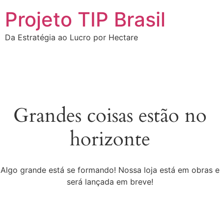
Projeto TIP Brasil
Da Estratégia ao Lucro por Hectare
Grandes coisas estão no
horizonte
Algo grande está se formando! Nossa loja está em obras e
será lançada em breve!